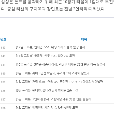
삼성은 폰트를 공략하기 위해 최근 10경기 타율이 1할대로 부
다. 중심 타선의 구자욱과 강민호는 전날 2안타씩 때려냈다.
번호
제목
[12일 프리뷰] 원태인, SSG 위닝 시리즈 설욕 앞장 설까
643
[11일 프리뷰] 황동재, 선두 SSG 상대 2승 도전
642
[10일 프리뷰] 5연승 상승세 삼성, 백정현 내세워 SSG 원정 아픔 씻을까
641
[8일 프리뷰] 롯데 3연전 싹쓸이, 수아레즈의 어깨에 달렸다
640
[7일 프리뷰] 개막 후 6G 연속 QS, 롯데전 ERA 5.73 아쉬움 씻어낼까
639
[6일 프리뷰] 원태인, 롯데전 강세 앞세워 2승 도전
638
[5일 프리뷰] 3년차 황동재, 어린이날 데뷔 첫 승 선물 받을까
637
[4일 프리뷰] 백정현의 시즌 첫 승 향한 5번째 도전
636