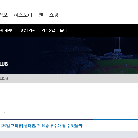
정보
히스토리
팬
쇼핑
럼 캐릭터
GO! 라팍
라이온즈 파트너
보고서
다.
[30일 프리뷰] 원태인, 첫 10승 투수가 될 수 있을까