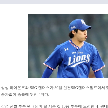
삼성 라이온즈와 SSG 랜더스가 30일 인천SSG랜더스필드에서 맞
승차없이 승률에 뒤진 4위다.
삼성 선발 투수 원태인이 올 시즌 첫 10승 투수에 도전한다. 원태