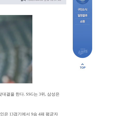
대결을 한다. SSG는 3위, 삼성은
인은 13경기에서 9승 4패 평균자