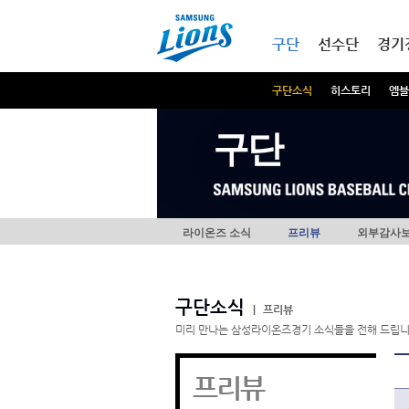
본문내용 바로가기
메인메뉴 바로가기
구단
선수단
경기
구단소식
히스토리
엠블
구단
라이온즈 소식
프리뷰
외부감사
구단소식
|
프리뷰
미리 만나는 삼성라이온즈경기 소식들을 전해 드립니
프리뷰