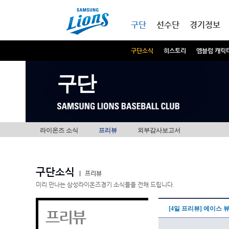
본문내용 바로가기
메인메뉴 바로가기
구단
선수단
경기정보
구단소식
히스토리
엠블럼 캐릭
구단
라이온즈 소식
프리뷰
외부감사보고서
구단소식
|
프리뷰
미리 만나는 삼성라이온즈경기 소식들을 전해 드립니다.
[4일 프리뷰] 에이스 
프리뷰