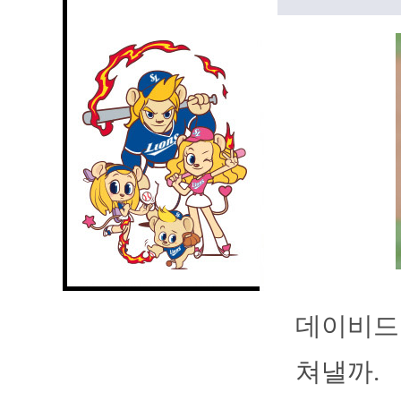
데이비드 
쳐낼까.