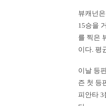
뷰캐넌은 
15승을 
를 찍은 
이다. 평균
이날 등판
즌 첫 등
피안타 3