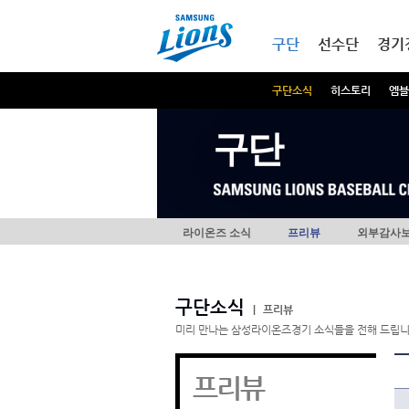
본문내용 바로가기
메인메뉴 바로가기
구단
선수단
경기
구단소식
히스토리
엠블
구단
라이온즈 소식
프리뷰
외부감사
구단소식
|
프리뷰
미리 만나는 삼성라이온즈경기 소식들을 전해 드립니
프리뷰