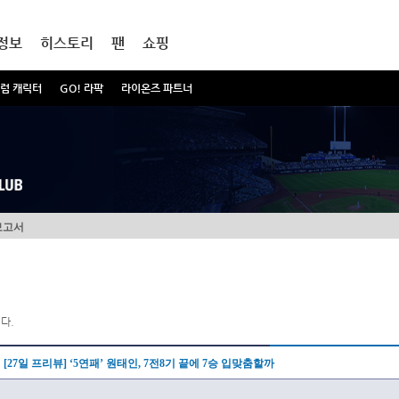
정보
히스토리
팬
쇼핑
럼 캐릭터
GO! 라팍
라이온즈 파트너
보고서
다.
[27일 프리뷰] ‘5연패’ 원태인, 7전8기 끝에 7승 입맞춤할까