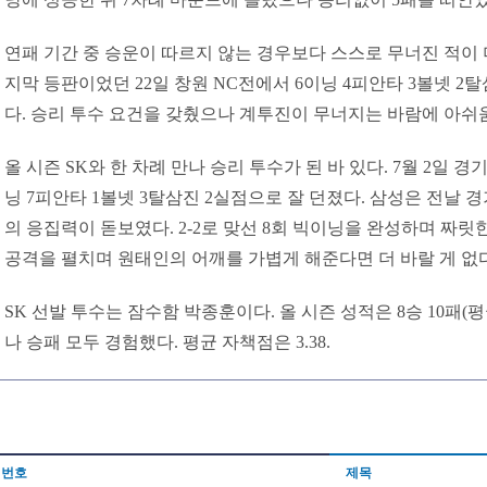
연패 기간 중 승운이 따르지 않는 경우보다 스스로 무너진 적이 
지막 등판이었던 22일 창원 NC전에서 6이닝 4피안타 3볼넷 
다. 승리 투수 요건을 갖췄으나 계투진이 무너지는 바람에 아쉬
올 시즌 SK와 한 차례 만나 승리 투수가 된 바 있다. 7월 2일 
닝 7피안타 1볼넷 3탈삼진 2실점으로 잘 던졌다. 삼성은 전날 경
의 응집력이 돋보였다. 2-2로 맞선 8회 빅이닝을 완성하며 짜릿
공격을 펼치며 원태인의 어깨를 가볍게 해준다면 더 바랄 게 없다
SK 선발 투수는 잠수함 박종훈이다. 올 시즌 성적은 8승 10패(평균
나 승패 모두 경험했다. 평균 자책점은 3.38.
번호
제목