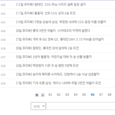
[12일 프리뷰] 원태인, SSG 위닝 시리즈 설욕 앞장 설까
643
[11일 프리뷰] 황동재, 선두 SSG 상대 2승 도전
642
[10일 프리뷰] 5연승 상승세 삼성, 백정현 내세워 SSG 원정 아픔 씻을까
641
[8일 프리뷰] 롯데 3연전 싹쓸이, 수아레즈의 어깨에 달렸다
640
[7일 프리뷰] 개막 후 6G 연속 QS, 롯데전 ERA 5.73 아쉬움 씻어낼까
639
[6일 프리뷰] 원태인, 롯데전 강세 앞세워 2승 도전
638
[5일 프리뷰] 3년차 황동재, 어린이날 데뷔 첫 승 선물 받을까
637
[4일 프리뷰] 백정현의 시즌 첫 승 향한 5번째 도전
636
[3일 프리뷰] 승리에 목마른 수아레즈, 안방에서 2승 사냥 성공할까
635
[1일 프리뷰] 기세 오른 삼성, 에이스 내세워 주말 3연전 싹쓸이 도전
634
61
62
63
64
65
66
67
68