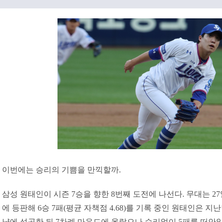
이번에는 승리의 기쁨을 만끽할까.
삼성 원태인이 시즌 7승을 향한 8번째 도전에 나선다. 무대는 27일
에 등판해 6승 7패(평균 자책점 4.68)를 기록 중인 원태인은 지
냥에 성공한 뒤 7차례 마운드에 올랐으나 승리없이 5패를 떠안았