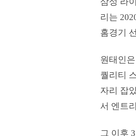
삼성 라
리는 20
홈경기 선
원태인은 
퀄리티 
자리 잡았
서 엔트리
그 이후 