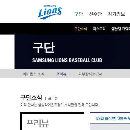
본문내용 바로가기
메인메뉴 바로가기
구단
선수단
경기정보
구단소식
히스토리
엠블럼 캐릭
구단
라이온즈 소식
프리뷰
외부감사보고서
구단소식
|
프리뷰
미리 만나는 삼성라이온즈경기 소식들을 전해 드립니다.
[29일 프리뷰] '3연
프리뷰