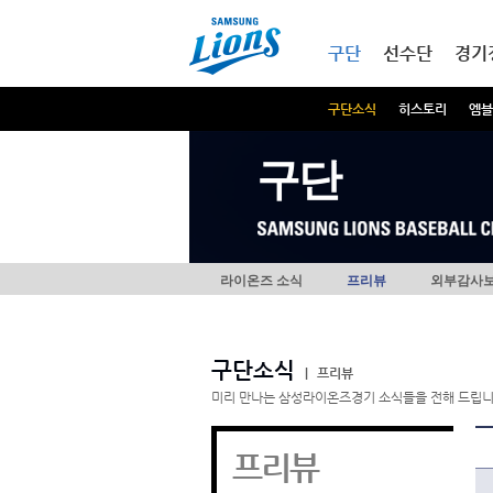
본문내용 바로가기
메인메뉴 바로가기
구단
선수단
경기
구단소식
히스토리
엠블
구단
라이온즈 소식
프리뷰
외부감사
구단소식
|
프리뷰
미리 만나는 삼성라이온즈경기 소식들을 전해 드립니
프리뷰