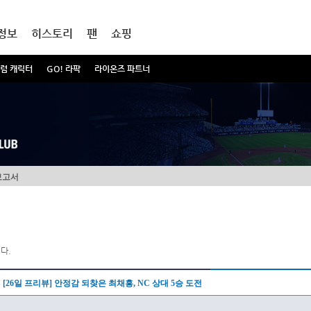
정보
히스토리
팬
쇼핑
럼 캐릭터
GO! 라팍
라이온즈 파트너
보고서
다.
[26일 프리뷰] 안정감 되찾은 최채흥, NC 상대 5승 도전