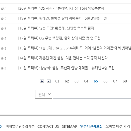
[20일 프리뷰] 'QS 제조기' 뷰캐넌, KT 상대 5승 입맞춤할까
650
[19일 프리뷰] 원태인, 한화전 강세 이어갈까…5월 3연승 도전
649
[18일 프리뷰] '2승 도전' 황동재, 신인왕 후보로 뜰까
648
[17일 프리뷰] 6G 무승 백정현, 한화 상대 시즌 첫 승 도전
647
[15일 프리뷰] '1승 3패 ERA 2.36' 수아레즈, 이제 '불운의 아이콘'에서 벗어날
646
[14일 프리뷰] 재충전 마친 삼성, 처음 만나는 스탁 공략 나선다
645
[13일 프리뷰] '상승세' 삼성, 두산과 안방 대격돌...뷰캐넌 4승 도전
644
61
62
63
64
65
66
67
68
침
이메일무단수집거부
CONTACT US
SITEMAP
언론사진자료실
모바일 버전 가기