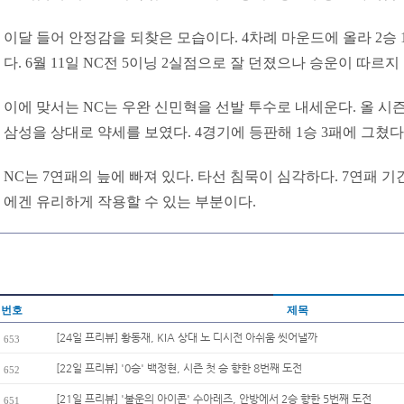
이달 들어 안정감을 되찾은 모습이다. 4차례 마운드에 올라 2승 1
다. 6월 11일 NC전 5이닝 2실점으로 잘 던졌으나 승운이 따르지
이에 맞서는 NC는 우완 신민혁을 선발 투수로 내세운다. 올 시즌 성
삼성을 상대로 약세를 보였다. 4경기에 등판해 1승 3패에 그쳤다. 
NC는 7연패의 늪에 빠져 있다. 타선 침묵이 심각하다. 7연패 기
에겐 유리하게 작용할 수 있는 부분이다.
번호
제목
[24일 프리뷰] 황동재, KIA 상대 노 디시전 아쉬움 씻어낼까
653
[22일 프리뷰] '0승' 백정현, 시즌 첫 승 향한 8번째 도전
652
[21일 프리뷰] '불운의 아이콘' 수아레즈, 안방에서 2승 향한 5번째 도전
651