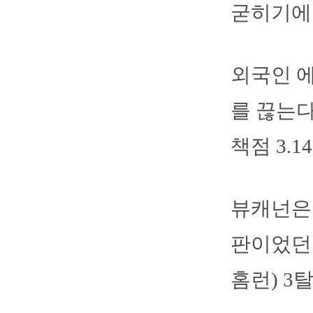
굳히기에 
외국인 
를 끊는다
책점 3.
뷰캐넌은 
판이었던 
홈런) 3