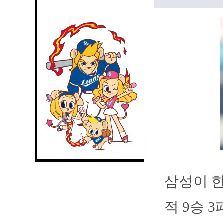
삼성이 한
적 9승 