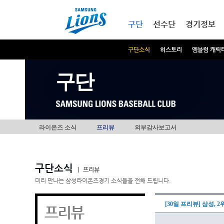
본문내용 바로가기
메인메뉴 바로가기
구단
선수단
경기정보
구단소식
히스토리
엠블럼 캐릭
구단
라이온즈 소식
프리뷰
외부감사보고서
구단소식
|
프리뷰
미리 만나는 삼성라이온즈경기 소식들을 전해 드립니다.
[30일 프리뷰] 삼성, 
프리뷰