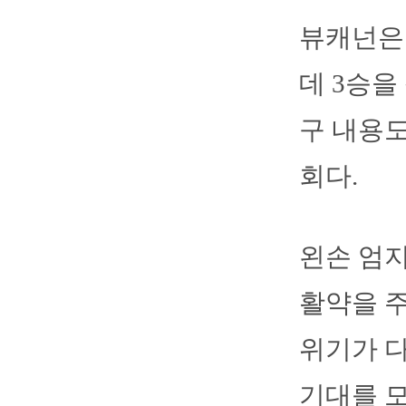
뷰캐넌은 
데 3승을
구 내용도
회다.
왼손 엄지
활약을 주
위기가 
기대를 