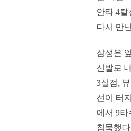
안타 4탈
다시 만난
삼성은 앞
선발로 내
3실점, 
선이 터지
에서 9타
침묵했다