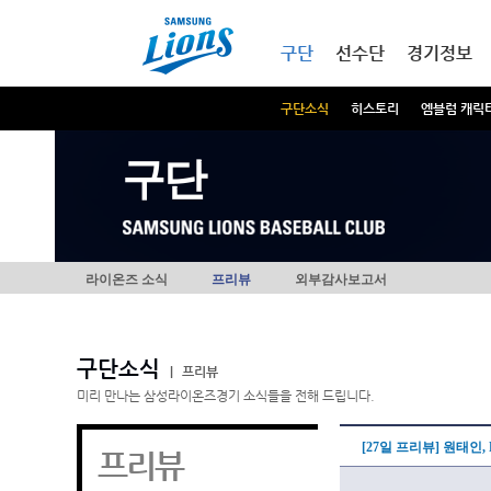
본문내용 바로가기
메인메뉴 바로가기
구단
선수단
경기정보
구단소식
히스토리
엠블럼 캐릭
구단
라이온즈 소식
프리뷰
외부감사보고서
구단소식
|
프리뷰
미리 만나는 삼성라이온즈경기 소식들을 전해 드립니다.
[27일 프리뷰] 원태인,
프리뷰