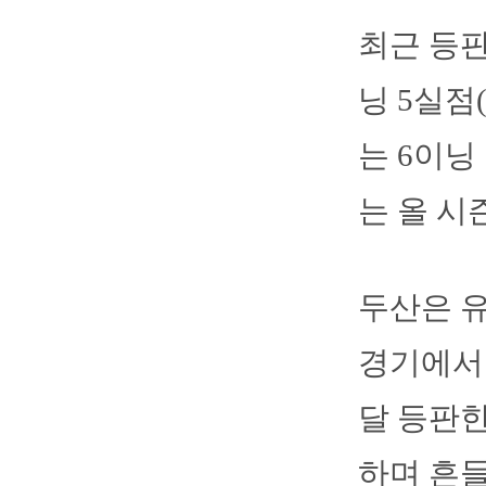
최근 등판
닝 5실점
는 6이닝
는 올 시
두산은 유
경기에서 
달 등판한
하며 흔들