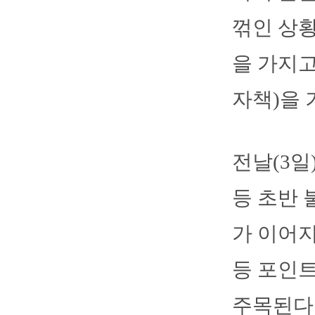
꺾인 상황
을 가지고
자책)을 
전날(3일
등 초반 
가 이어지
등 포인트
주목된다