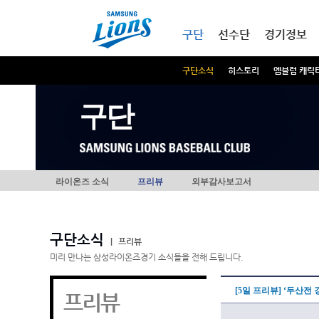
본문내용 바로가기
메인메뉴 바로가기
구단
선수단
경기정보
구단소식
히스토리
엠블럼 캐릭
구단
라이온즈 소식
프리뷰
외부감사보고서
구단소식
|
프리뷰
미리 만나는 삼성라이온즈경기 소식들을 전해 드립니다.
[5일 프리뷰] ‘두산전
프리뷰