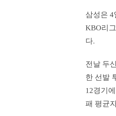
삼성은 4
KBO리그
다.
전날 두산
한 선발 
12경기에
패 평균자