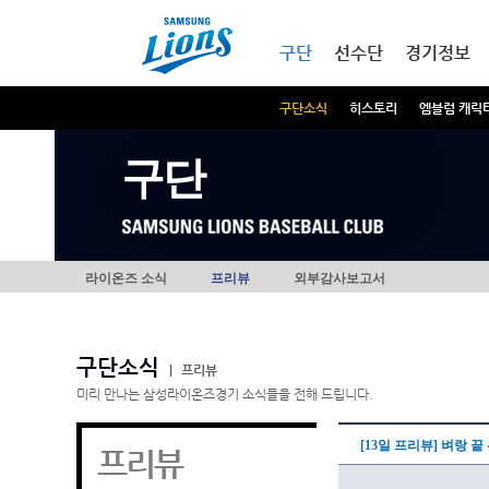
본문내용 바로가기
메인메뉴 바로가기
구단
선수단
경기정보
구단소식
히스토리
엠블럼 캐릭
구단
라이온즈 소식
프리뷰
외부감사보고서
구단소식
|
프리뷰
미리 만나는 삼성라이온즈경기 소식들을 전해 드립니다.
[13일 프리뷰] 벼랑 
프리뷰