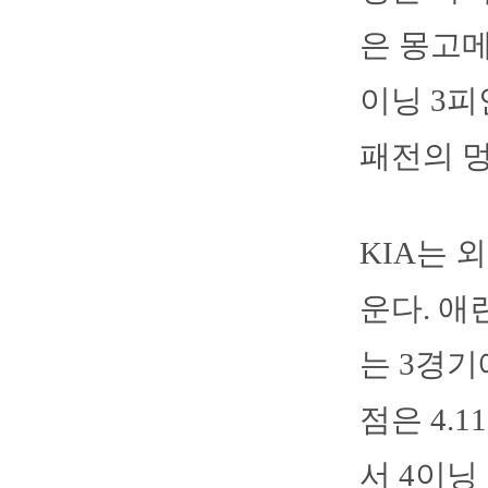
은 몽고메
이닝 3피
패전의 
KIA는 
운다. 애
는 3경기
점은 4.
서 4이닝