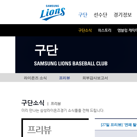
본문내용 바로가기
메인메뉴 바로가기
구단
선수단
경기정보
구단소식
히스토리
엠블럼 캐릭
구단
라이온즈 소식
프리뷰
외부감사보고서
구단소식
|
프리뷰
미리 만나는 삼성라이온즈경기 소식들을 전해 드립니다.
[27일 프리뷰] '연패 
프리뷰