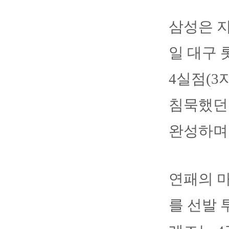
삼성은 지
일 대구 
4실점(3
침묵했던 
완성하며
연패의 마
를 선발 