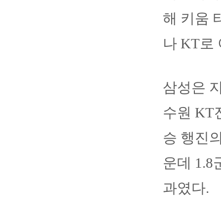
해 키움 
나 KT로
삼성은 지
수원 KT
승 행진의
운데 1.
과였다.