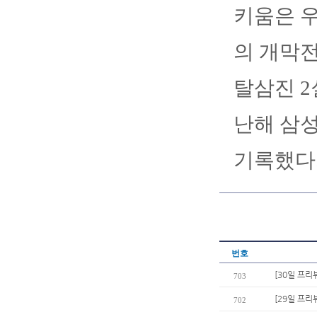
키움은 우
의 개막전
탈삼진 2
난해 삼성
기록했다
번호
[30일 프리
703
[29일 프리
702