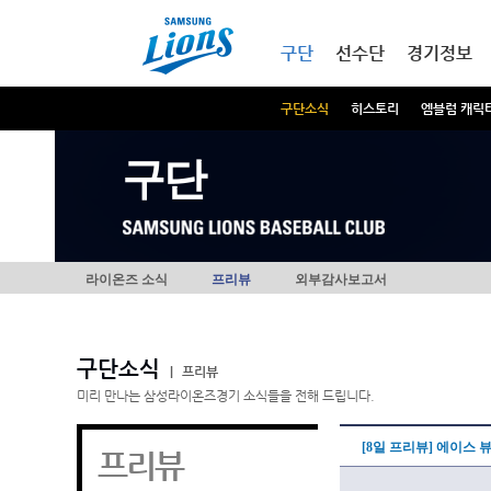
본문내용 바로가기
메인메뉴 바로가기
구단
선수단
경기정보
구단소식
히스토리
엠블럼 캐릭
구단
라이온즈 소식
프리뷰
외부감사보고서
구단소식
|
프리뷰
미리 만나는 삼성라이온즈경기 소식들을 전해 드립니다.
[8일 프리뷰] 에이스 
프리뷰