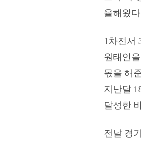
율해왔다
1차전서 
원태인을 
몫을 해준
지난달 1
달성한 바
전날 경기