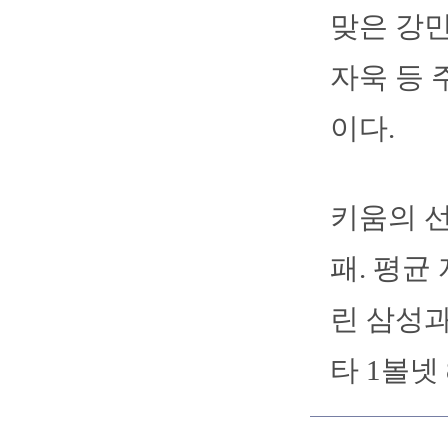
맞은 강민
자욱 등 
이다.
키움의 선
패. 평균
린 삼성과
타 1볼넷