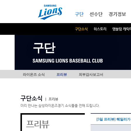
본문내용 바로가기
메인메뉴 바로가기
구단
선수단
경기정보
구단소식
히스토리
엠블럼 캐릭
구단
라이온즈 소식
프리뷰
외부감사보고서
구단소식
|
프리뷰
미리 만나는 삼성라이온즈경기 소식들을 전해 드립니다.
[5일 프리뷰] 헤일리
프리뷰