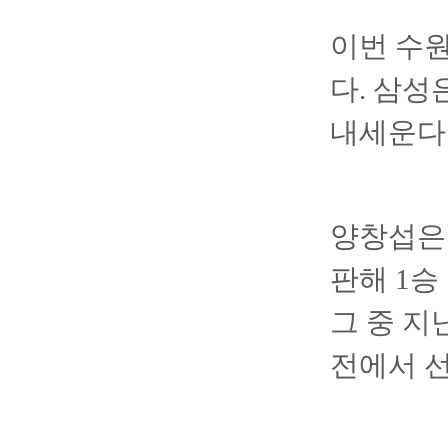
이번 수원
다. 삼성
내세운다
양창섭은 
판해 1승
그 중 지난
전에서 