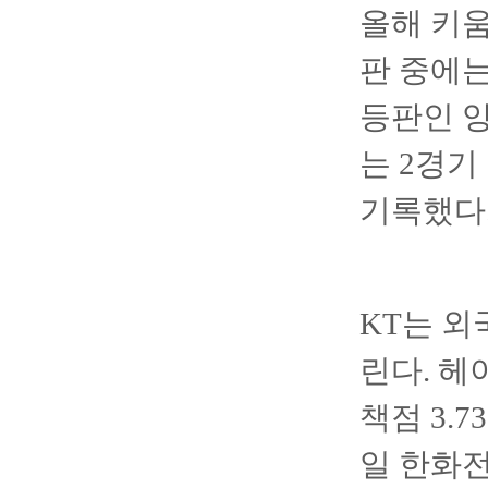
올해 키움
판 중에는
등판인 양
는 2경기
기록했다
KT는 외
린다. 헤
책점 3.
일 한화전