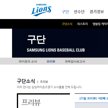
본문내용 바로가기
메인메뉴 바로가기
구단
선수단
경기정보
구단소식
히스토리
엠블럼 캐릭
구단
라이온즈 소식
프리뷰
외부감사보고서
구단소식
|
프리뷰
미리 만나는 삼성라이온즈경기 소식들을 전해 드립니다.
[25일 프리뷰] ‘4번째
프리뷰