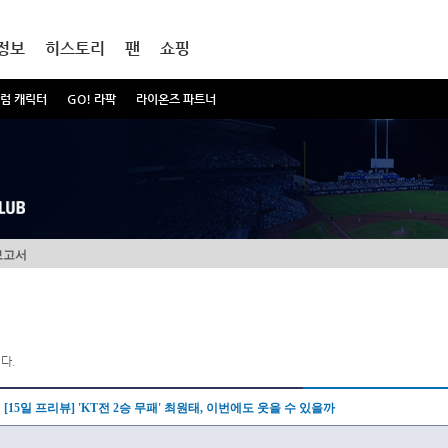
정보
히스토리
팬
쇼핑
럼 캐릭터
GO! 라팍
라이온즈 파트너
보고서
다.
[15일 프리뷰] 'KT전 2승 무패' 최원태, 이번에도 웃을 수 있을까