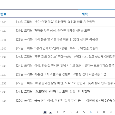
번호
제목
[30일 프리뷰] ‘추가 연장 계약’ 오러클린, 역전패 아픔 치유할까
1243
[29일 프리뷰] 패배를 잊은 삼성, 원태인 내세워 4연승 도전
1242
[28일 프리뷰] 어깨 통증 털고 돌아온 최원태, SSG 상대로 복귀전
1241
[27일 프리뷰] 9경기 연속 QS인데 2승뿐…후라도, 이번엔 웃을까
1240
[26일 프리뷰] ‘푸른 피의 에이스’ 뜬다…삼성, 7연패 SSG 잡고 상승세 이어갈
1239
[24일 프리뷰] 삼성, 양창섭 앞세워 위닝 시리즈 도전…롯데는 로드리게스 출격
1238
[23일 프리뷰] 재충전 마치고 돌아온 장찬희, 고향 팀 상대 시즌 4승 도전
1237
[22일 프리뷰] 18점 몰아친 삼성 타선, 사직으로 향한다…롯데 상대 선두 질주 
1236
[21일 프리뷰] '후크라이' 6번째 3승 도전, 삼성 1위 지킬까
1235
[20일 프리뷰] 공동 선두 삼성, 이번엔 ‘슈퍼 루키’ 뜬다…장찬희 앞세워 2연승 
1234
1
2
3
4
5
6
7
8
9