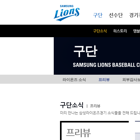
본문내용 바로가기
메인메뉴 바로가기
구단
선수단
경기
구단소식
히스토리
엠블
구단
라이온즈 소식
프리뷰
외부감사
구단소식
|
프리뷰
미리 만나는 삼성라이온즈경기 소식들을 전해 드립니
프리뷰