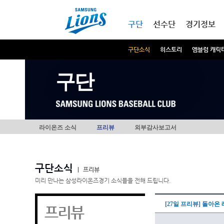
본문내용 바로가기
메인메뉴 바로가기
구단
선수단
경기정보
구단소식
히스토리
엠블럼 캐릭
구단
라이온즈 소식
프리뷰
외부감사보고서
구단소식
|
프리뷰
미리 만나는 삼성라이온즈경기 소식들을 전해 드립니다.
[27일 프리뷰] 돌아온
프리뷰