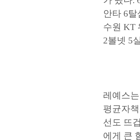
가 됐다.
안타 6탈
수원 KT
2볼넷 5
레예스는 
평균자책점
선도 뜨겁
에게 큰 