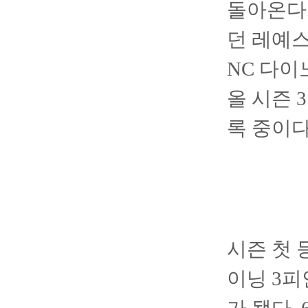
돌아온다.
던 레예
NC 다
올 시즌 
록 중이다
시즌 첫 
이닝 3피