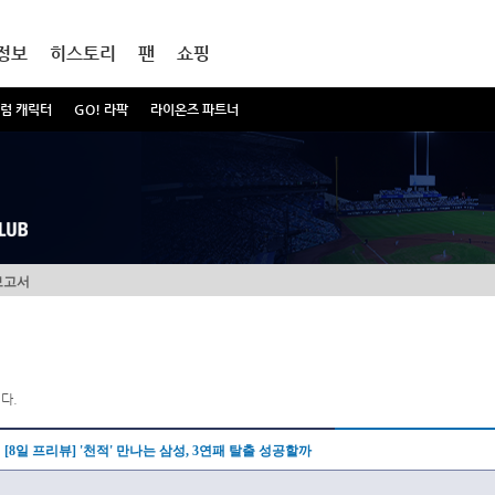
정보
히스토리
팬
쇼핑
럼 캐릭터
GO! 라팍
라이온즈 파트너
보고서
다.
[8일 프리뷰] '천적' 만나는 삼성, 3연패 탈출 성공할까