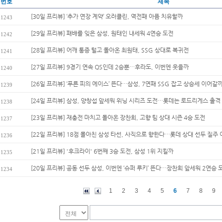
번호
제목
[30일 프리뷰] ‘추가 연장 계약’ 오러클린, 역전패 아픔 치유할까
1243
[29일 프리뷰] 패배를 잊은 삼성, 원태인 내세워 4연승 도전
1242
[28일 프리뷰] 어깨 통증 털고 돌아온 최원태, SSG 상대로 복귀전
1241
[27일 프리뷰] 9경기 연속 QS인데 2승뿐…후라도, 이번엔 웃을까
1240
[26일 프리뷰] ‘푸른 피의 에이스’ 뜬다…삼성, 7연패 SSG 잡고 상승세 이어갈
1239
[24일 프리뷰] 삼성, 양창섭 앞세워 위닝 시리즈 도전…롯데는 로드리게스 출격
1238
[23일 프리뷰] 재충전 마치고 돌아온 장찬희, 고향 팀 상대 시즌 4승 도전
1237
[22일 프리뷰] 18점 몰아친 삼성 타선, 사직으로 향한다…롯데 상대 선두 질주 
1236
[21일 프리뷰] '후크라이' 6번째 3승 도전, 삼성 1위 지킬까
1235
[20일 프리뷰] 공동 선두 삼성, 이번엔 ‘슈퍼 루키’ 뜬다…장찬희 앞세워 2연승 
1234
1
2
3
4
5
6
7
8
9