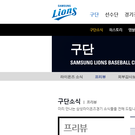
본문내용 바로가기
메인메뉴 바로가기
구단
선수단
경기
구단소식
히스토리
엠블
구단
라이온즈 소식
프리뷰
외부감사
구단소식
|
프리뷰
미리 만나는 삼성라이온즈경기 소식들을 전해 드립니
프리뷰