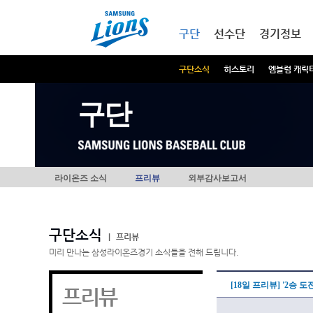
본문내용 바로가기
메인메뉴 바로가기
구단
선수단
경기정보
구단소식
히스토리
엠블럼 캐릭
구단
라이온즈 소식
프리뷰
외부감사보고서
구단소식
|
프리뷰
미리 만나는 삼성라이온즈경기 소식들을 전해 드립니다.
[18일 프리뷰] '2승 
프리뷰