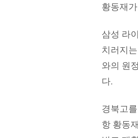
황동재가 
삼성 라
치러지는 
와의 원
다.
경북고를 
항 황동재