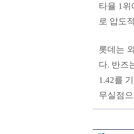
타율 1위
로 압도적
롯데는 외
다. 반즈
1.42를
무실점으로