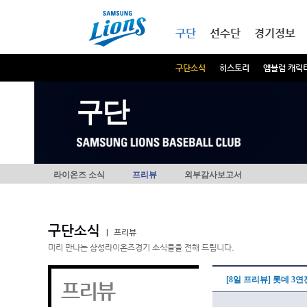
본문내용 바로가기
메인메뉴 바로가기
구단
선수단
경기정보
구단소식
히스토리
엠블럼 캐릭
구단
라이온즈 소식
프리뷰
외부감사보고서
구단소식
|
프리뷰
미리 만나는 삼성라이온즈경기 소식들을 전해 드립니다.
[8일 프리뷰] 롯데 3
프리뷰