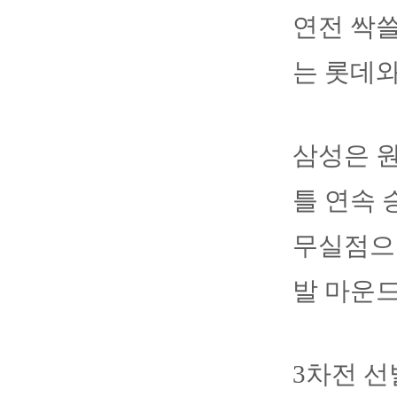
연전 싹쓸
는 롯데와
삼성은 
틀 연속 
무실점으
발 마운드
3차전 선