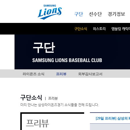
본문내용 바로가기
메인메뉴 바로가기
구단
선수단
경기정보
구단소식
히스토리
엠블럼 캐릭
구단
라이온즈 소식
프리뷰
외부감사보고서
구단소식
|
프리뷰
미리 만나는 삼성라이온즈경기 소식들을 전해 드립니다.
[29일 프리뷰] 삼성의
프리뷰