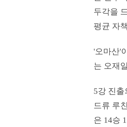
두각을 드
평균 자책점
'오마산'
는 오재일
5강 진출
드류 루친
은 14승 