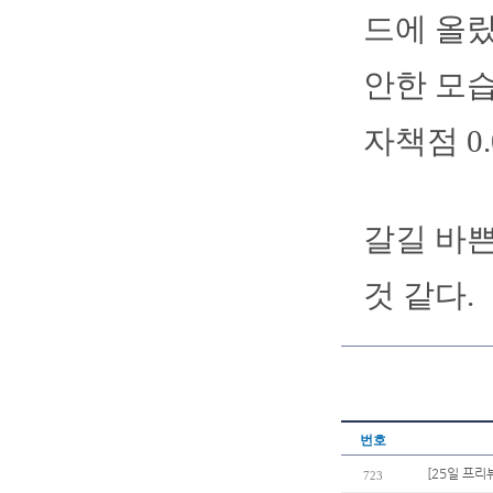
드에 올랐
안한 모습
자책점 0.
갈길 바쁜
것 같다.
번호
[25일 프리
723