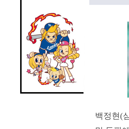
백정현(삼