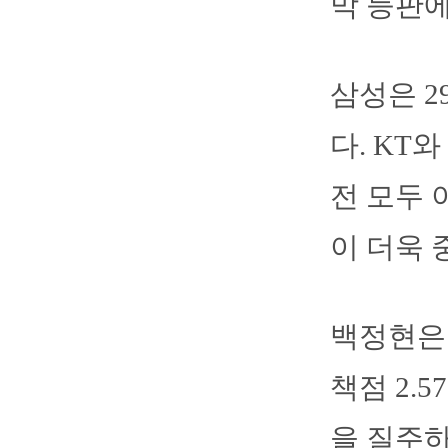
막 등판에
삼성은 2
다. KT
전 모두 
이 더욱 
백정현은 
책점 2.5
을 질주하