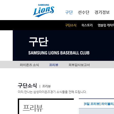
본문내용 바로가기
메인메뉴 바로가기
구단
선수단
경기정보
구단소식
히스토리
엠블럼 캐릭
구단
라이온즈 소식
프리뷰
외부감사보고서
구단소식
|
프리뷰
미리 만나는 삼성라이온즈경기 소식들을 전해 드립니다.
[6일 프리뷰] 라이블리
프리뷰