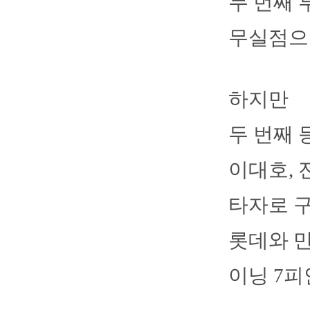
두 번째 
무실점으
하지만
두 번째 
이대호, 
타자로 
롯데와 만
이닝 7피