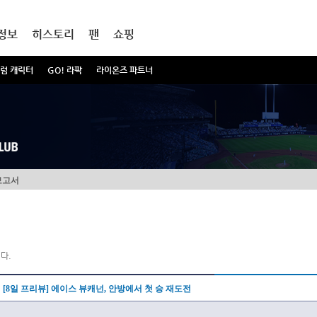
정보
히스토리
팬
쇼핑
럼 캐릭터
GO! 라팍
라이온즈 파트너
보고서
다.
[8일 프리뷰] 에이스 뷰캐넌, 안방에서 첫 승 재도전