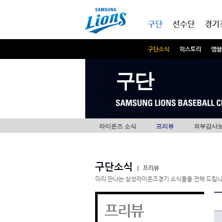
본문내용 바로가기
메인메뉴 바로가기
구단
선수단
경기
구단소식
히스토리
엠블
구단
라이온즈 소식
프리뷰
외부감사
구단소식
|
프리뷰
미리 만나는 삼성라이온즈경기 소식들을 전해 드립니
프리뷰