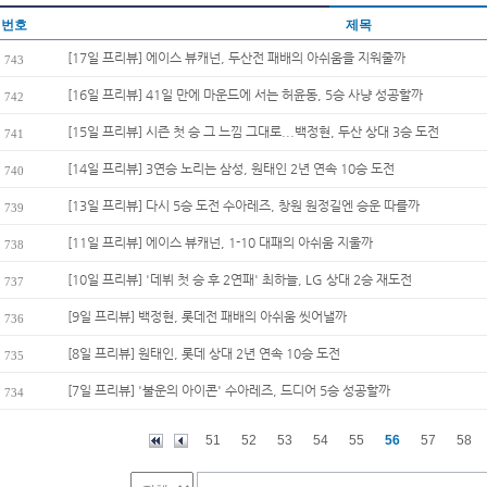
번호
제목
[17일 프리뷰] 에이스 뷰캐넌, 두산전 패배의 아쉬움을 지워줄까
743
[16일 프리뷰] 41일 만에 마운드에 서는 허윤동, 5승 사냥 성공할까
742
[15일 프리뷰] 시즌 첫 승 그 느낌 그대로...백정현, 두산 상대 3승 도전
741
[14일 프리뷰] 3연승 노리는 삼성, 원태인 2년 연속 10승 도전
740
[13일 프리뷰] 다시 5승 도전 수아레즈, 창원 원정길엔 승운 따를까
739
[11일 프리뷰] 에이스 뷰캐넌, 1-10 대패의 아쉬움 지울까
738
[10일 프리뷰] '데뷔 첫 승 후 2연패' 최하늘, LG 상대 2승 재도전
737
[9일 프리뷰] 백정현, 롯데전 패배의 아쉬움 씻어낼까
736
[8일 프리뷰] 원태인, 롯데 상대 2년 연속 10승 도전
735
[7일 프리뷰] '불운의 아이콘' 수아레즈, 드디어 5승 성공할까
734
51
52
53
54
55
56
57
58