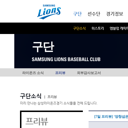
본문내용 바로가기
메인메뉴 바로가기
구단
선수단
경기정보
구단소식
히스토리
엠블럼 캐릭
구단
라이온즈 소식
프리뷰
외부감사보고서
구단소식
|
프리뷰
미리 만나는 삼성라이온즈경기 소식들을 전해 드립니다.
[7일 프리뷰] ‘양창섭
프리뷰