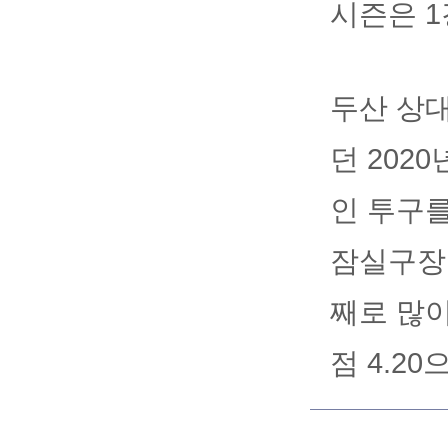
시즌은 1
두산 상대
던 202
인 투구를
잠실구장
째로 많이
점 4.2