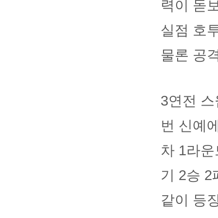
력이 돋보
실점 호투
물론 공격
3연전 스
번 신예에
차 1라운
기 2승 
같이 등장