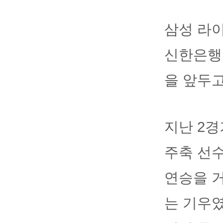
삼성 라이
신한은행 
을 앞두고
지난 2경
주축 선수
연승을 
는 기우였