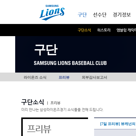
본문내용 바로가기
메인메뉴 바로가기
구단
선수단
경기정보
구단소식
히스토리
엠블럼 캐릭
구단
라이온즈 소식
프리뷰
외부감사보고서
구단소식
|
프리뷰
미리 만나는 삼성라이온즈경기 소식들을 전해 드립니다.
[7일 프리뷰] 뷰캐넌의
프리뷰