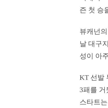
즌 첫 승
뷰캐넌의 
날 대구지
성이 아주
KT 선발
3패를 거
스타트는 