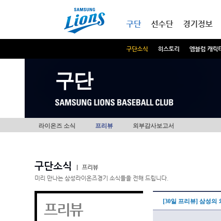
본문내용 바로가기
메인메뉴 바로가기
구단
선수단
경기정보
구단소식
히스토리
엠블럼 캐릭
구단
라이온즈 소식
프리뷰
외부감사보고서
구단소식
|
프리뷰
미리 만나는 삼성라이온즈경기 소식들을 전해 드립니다.
[30일 프리뷰] 삼성의
프리뷰