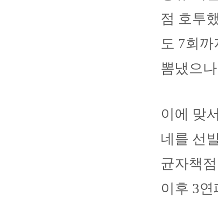
점 호투했
도 7회까
뽐냈으나
이에 맞
네를 선발
균자책점 
이후 3연