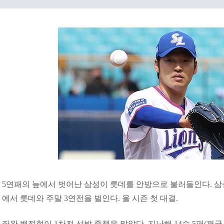
5연패의 늪에서 벗어난 삼성이 롯데를 안방으로 불러들인다. 
에서 롯데와 주말 3연전을 벌인다. 올 시즌 첫 대결.
좌완 백정현이 1차전 선발 중책을 맡았다. 지난해 14승 5패(평균 자