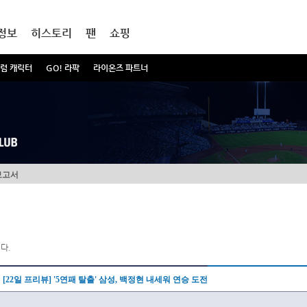
정보
히스토리
팬
쇼핑
럼 캐릭터
GO! 라팍
라이온즈 파트너
보고서
다.
[22일 프리뷰] '5연패 탈출' 삼성, 백정현 내세워 연승 도전