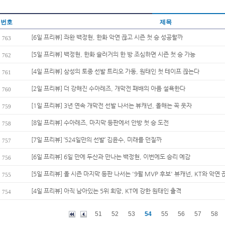
번호
제목
[6일 프리뷰] 좌완 백정현, 한화 악연 끊고 시즌 첫 승 성공할까
763
[5일 프리뷰] 백정현, 한화 슬러거의 한 방 조심하면 시즌 첫 승 가능
762
[4일 프리뷰] 삼성의 토종 선발 트리오 가동, 원태인 첫 테이프 끊는다
761
[2일 프리뷰] 더 강해진 수아레즈, 개막전 패배의 아픔 설욕한다
760
[1일 프리뷰] 3년 연속 개막전 선발 나서는 뷰캐넌, 올해는 꼭 웃자
759
[8일 프리뷰] 수아레즈, 마지막 등판에서 안방 첫 승 도전
758
[7일 프리뷰] ‘524일만의 선발’ 김윤수, 미래를 던질까
757
[6일 프리뷰] 6일 만에 두산과 만나는 백정현, 이번에도 승리 예감
756
[5일 프리뷰] 올 시즌 마지막 등판 나서는 '9월 MVP 후보' 뷰캐넌, KT와 악연 끊
755
[4일 프리뷰] 아직 남아있는 5위 희망, KT에 강한 원태인 출격
754
51
52
53
54
55
56
57
58