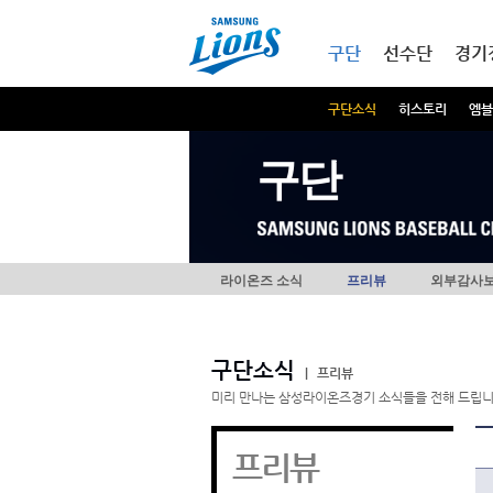
본문내용 바로가기
메인메뉴 바로가기
구단
선수단
경기
구단소식
히스토리
엠블
구단
라이온즈 소식
프리뷰
외부감사
구단소식
|
프리뷰
미리 만나는 삼성라이온즈경기 소식들을 전해 드립니
프리뷰