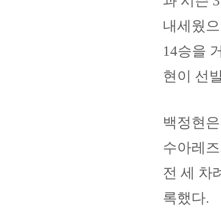
과 시즌 
내세웠으나
14승을 
현이 선발
백정현은 
수아레즈와
전 세 차
록했다.