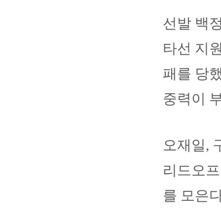
선발 백
타선 지원
패를 당했
중력이 
오재일, 
리드오프
를 모은다