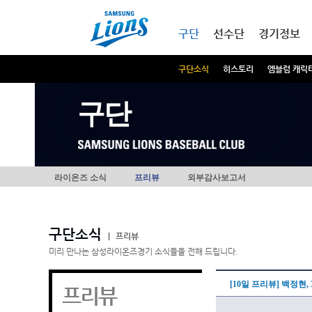
본문내용 바로가기
메인메뉴 바로가기
구단
선수단
경기정보
구단소식
히스토리
엠블럼 캐릭
구단
라이온즈 소식
프리뷰
외부감사보고서
구단소식
|
프리뷰
미리 만나는 삼성라이온즈경기 소식들을 전해 드립니다.
[10일 프리뷰] 백정현
프리뷰