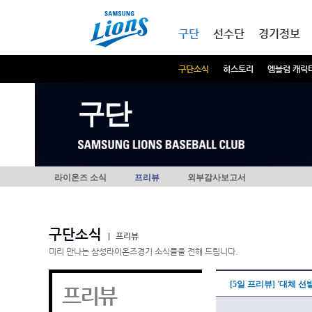
본문내용 바로가기
메인메뉴 바로가기
구단
선수단
경기정보
구단소식
히스토리
엠블럼 캐릭
구단
라이온즈 소식
프리뷰
외부감사보고서
구단소식
|
프리뷰
미리 만나는 삼성라이온즈경기 소식들을 전해 드립니다.
[5일 프리뷰] '대체 
프리뷰