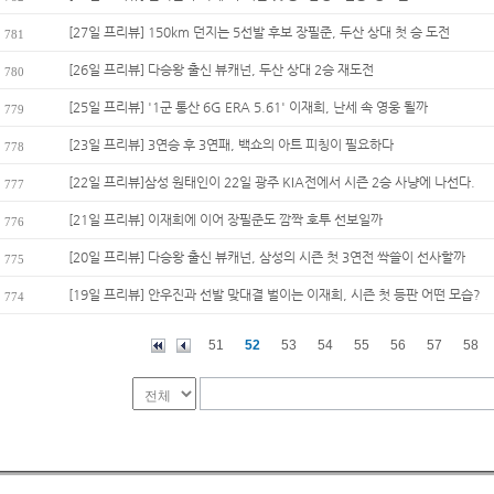
[27일 프리뷰] 150km 던지는 5선발 후보 장필준, 두산 상대 첫 승 도전
781
[26일 프리뷰] 다승왕 출신 뷰캐넌, 두산 상대 2승 재도전
780
[25일 프리뷰] '1군 통산 6G ERA 5.61' 이재희, 난세 속 영웅 될까
779
[23일 프리뷰] 3연승 후 3연패, 백쇼의 아트 피칭이 필요하다
778
[22일 프리뷰]삼성 원태인이 22일 광주 KIA전에서 시즌 2승 사냥에 나선다.
777
[21일 프리뷰] 이재희에 이어 장필준도 깜짝 호투 선보일까
776
[20일 프리뷰] 다승왕 출신 뷰캐넌, 삼성의 시즌 첫 3연전 싹쓸이 선사할까
775
[19일 프리뷰] 안우진과 선발 맞대결 벌이는 이재희, 시즌 첫 등판 어떤 모습?
774
51
52
53
54
55
56
57
58