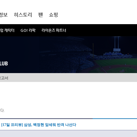
정보
히스토리
팬
쇼핑
럼 캐릭터
GO! 라팍
라이온즈 파트너
보고서
다.
[17일 프리뷰] 삼성, 백정현 앞세워 반격 나선다