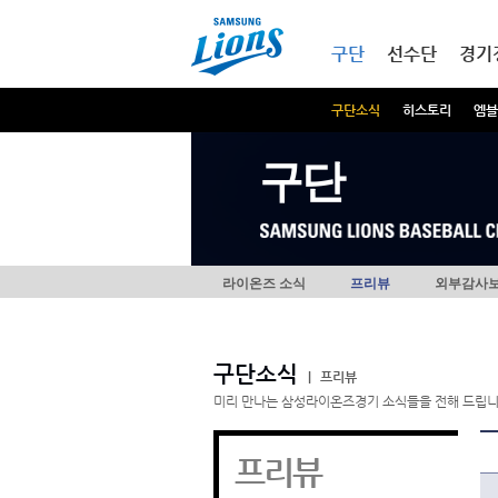
본문내용 바로가기
메인메뉴 바로가기
구단
선수단
경기
구단소식
히스토리
엠블
구단
라이온즈 소식
프리뷰
외부감사
구단소식
|
프리뷰
미리 만나는 삼성라이온즈경기 소식들을 전해 드립니
프리뷰