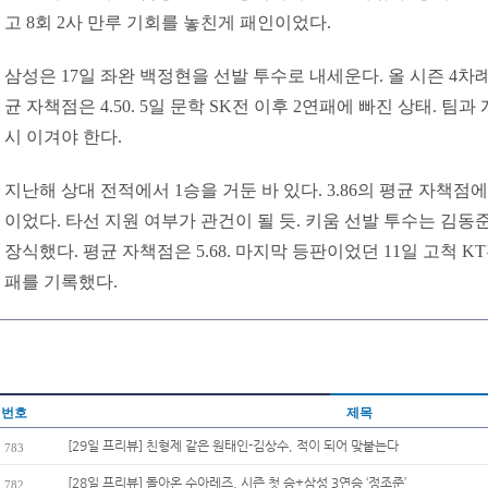
고 8회 2사 만루 기회를 놓친게 패인이었다.
삼성은 17일 좌완 백정현을 선발 투수로 내세운다. 올 시즌 4차례
균 자책점은 4.50. 5일 문학 SK전 이후 2연패에 빠진 상태. 팀
시 이겨야 한다.
지난해 상대 전적에서 1승을 거둔 바 있다. 3.86의 평균 자책점
이었다. 타선 지원 여부가 관건이 될 듯. 키움 선발 투수는 김동준.
장식했다. 평균 자책점은 5.68. 마지막 등판이었던 11일 고척 K
패를 기록했다.
번호
제목
[29일 프리뷰] 친형제 같은 원태인-김상수, 적이 되어 맞붙는다
783
[28일 프리뷰] 돌아온 수아레즈, 시즌 첫 승+삼성 3연승 ‘정조준’
782