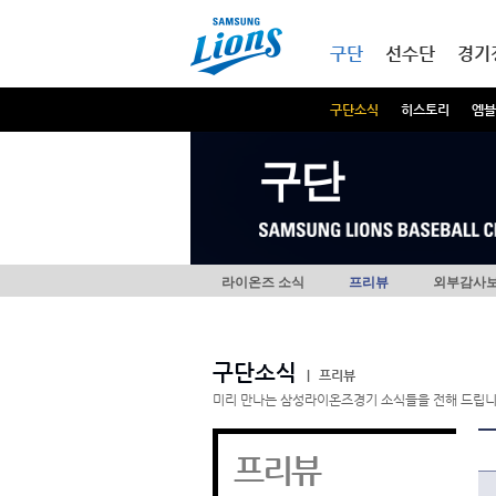
본문내용 바로가기
메인메뉴 바로가기
구단
선수단
경기
구단소식
히스토리
엠블
구단
라이온즈 소식
프리뷰
외부감사
구단소식
|
프리뷰
미리 만나는 삼성라이온즈경기 소식들을 전해 드립니
프리뷰