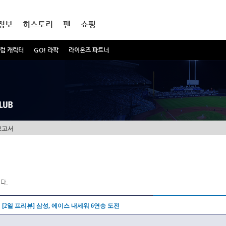
정보
히스토리
팬
쇼핑
럼 캐릭터
GO! 라팍
라이온즈 파트너
보고서
다.
[2일 프리뷰] 삼성, 에이스 내세워 6연승 도전