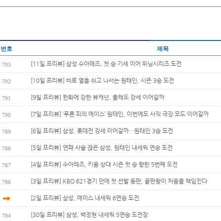
번호
제목
[11일 프리뷰] 삼성 수아레즈, 첫 승 기세 이어 위닝시리즈 도전
793
[10일 프리뷰] 비로 열흘 쉬고 나서는 원태인, 시즌 3승 도전
792
[9일 프리뷰] 한화에 강한 뷰캐넌, 올해도 강세 이어갈까
791
[7일 프리뷰] ‘푸른 피의 에이스’ 원태인, 이번에도 사직 극강 모드 이어갈까
790
[6일 프리뷰] 삼성, 롯데전 강세 이어갈까…원태인 3승 도전
789
[5일 프리뷰] 연패 사슬 끊은 삼성, 원태인 내세워 연승 도전
788
[4일 프리뷰] 수아레즈, 키움 상대 시즌 첫 승 향한 5번째 도전
787
[3일 프리뷰] KBO 621경기 만에 첫 선발 등판, 끝판왕이 처음을 책임진다
786
[2일 프리뷰] 삼성, 에이스 내세워 6연승 도전
[30일 프리뷰] 삼성, 백정현 내세워 5연승 도전장
784