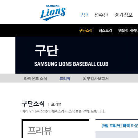
본문내용 바로가기
메인메뉴 바로가기
구단
선수단
경기정보
구단소식
히스토리
엠블럼 캐릭
구단
라이온즈 소식
프리뷰
외부감사보고서
구단소식
|
프리뷰
미리 만나는 삼성라이온즈경기 소식들을 전해 드립니다.
[9일 프리뷰] 라팍 마
프리뷰