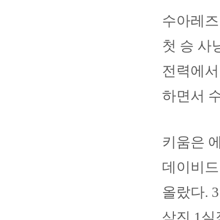
수아레즈
첫 승 사
전력에서
하면서 수
키움은 에
데이비드 
올랐다. 
삼진 1실