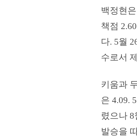
백정현은 
책점 2.
다. 5월
수로서 제
키움과 두
은 4.0
렸으나 8
발승을 따