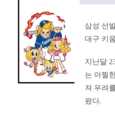
삼성 선발
대구 키움
지난달 2
는 아찔한
져 우려를
왔다.