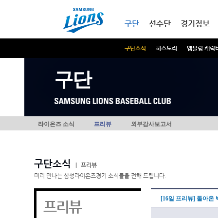
본문내용 바로가기
메인메뉴 바로가기
구단
선수단
경기정보
구단소식
히스토리
엠블럼 캐릭
구단
라이온즈 소식
프리뷰
외부감사보고서
구단소식
|
프리뷰
미리 만나는 삼성라이온즈경기 소식들을 전해 드립니다.
[16일 프리뷰] 돌아온
프리뷰