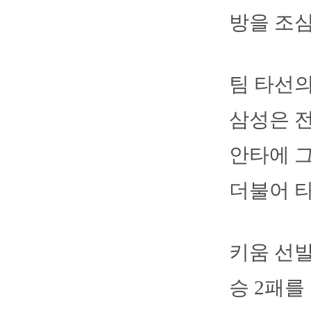
방을 조심
팀 타선의
삼성은 
안타에 그
더불어 타
키움 선발
승 2패를 