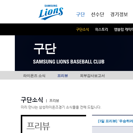
본문내용 바로가기
메인메뉴 바로가기
구단
선수단
경기정보
구단소식
히스토리
엠블럼 캐릭
구단
라이온즈 소식
프리뷰
외부감사보고서
구단소식
|
프리뷰
미리 만나는 삼성라이온즈경기 소식들을 전해 드립니다.
[3일 프리뷰] '우승하
프리뷰