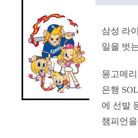
삼성 라이
일을 벗는
몽고메리는
은행 SO
에 선발 
챔피언을