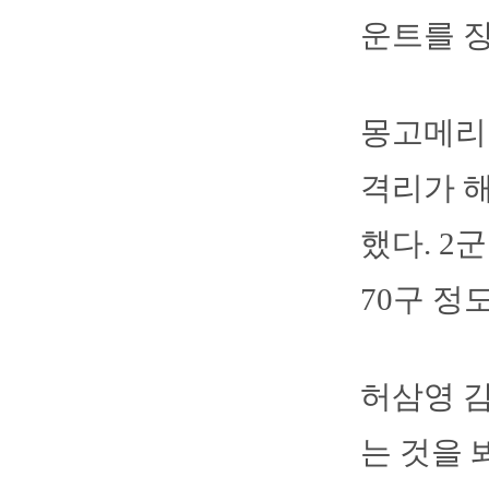
운트를 장
몽고메리는
격리가 해
했다. 2
70구 정
허삼영 감
는 것을 