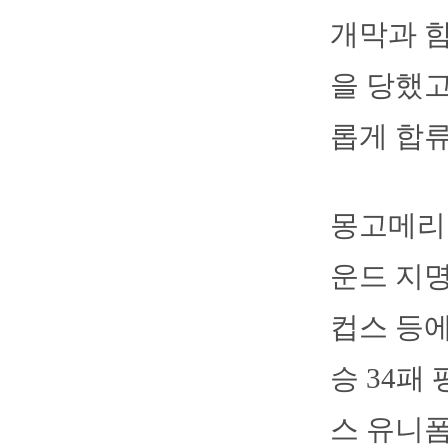
개막과 함
을 당했고
롭게 합류
몽고메리는
운드 지명
컵스 등에
승 34패 
스 유니