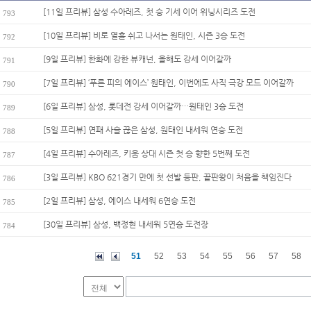
[11일 프리뷰] 삼성 수아레즈, 첫 승 기세 이어 위닝시리즈 도전
793
[10일 프리뷰] 비로 열흘 쉬고 나서는 원태인, 시즌 3승 도전
792
[9일 프리뷰] 한화에 강한 뷰캐넌, 올해도 강세 이어갈까
791
[7일 프리뷰] ‘푸른 피의 에이스’ 원태인, 이번에도 사직 극강 모드 이어갈까
790
[6일 프리뷰] 삼성, 롯데전 강세 이어갈까…원태인 3승 도전
789
[5일 프리뷰] 연패 사슬 끊은 삼성, 원태인 내세워 연승 도전
788
[4일 프리뷰] 수아레즈, 키움 상대 시즌 첫 승 향한 5번째 도전
787
[3일 프리뷰] KBO 621경기 만에 첫 선발 등판, 끝판왕이 처음을 책임진다
786
[2일 프리뷰] 삼성, 에이스 내세워 6연승 도전
785
[30일 프리뷰] 삼성, 백정현 내세워 5연승 도전장
784
51
52
53
54
55
56
57
58