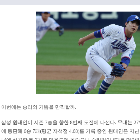
이번에는 승리의 기쁨을 만끽할까.
삼성 원태인이 시즌 7승을 향한 8번째 도전에 나선다. 무대는 27일
에 등판해 6승 7패(평균 자책점 4.68)를 기록 중인 원태인은 지
냥에 성공한 뒤 7차례 마운드에 올랐으나 승리없이 5패를 떠안았