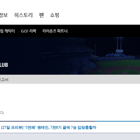
정보
히스토리
팬
쇼핑
럼 캐릭터
GO! 라팍
라이온즈 파트너
보고서
다.
[27일 프리뷰] ‘5연패’ 원태인, 7전8기 끝에 7승 입맞춤할까