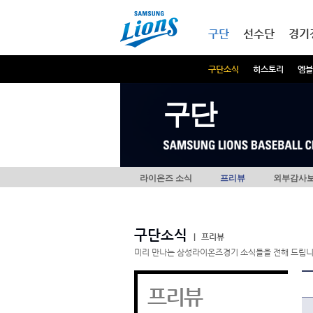
본문내용 바로가기
메인메뉴 바로가기
구단
선수단
경기
구단소식
히스토리
엠블
구단
라이온즈 소식
프리뷰
외부감사
구단소식
|
프리뷰
미리 만나는 삼성라이온즈경기 소식들을 전해 드립니
프리뷰