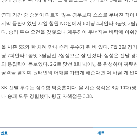
연패 기간 중 승운이 따르지 않는 경우보다 스스로 무너진 적이 
지막 등판이었던 22일 창원 NC전에서 6이닝 4피안타 3볼넷 
다. 승리 투수 요건을 갖췄으나 계투진이 무너지는 바람에 아쉬
올 시즌 SK와 한 차례 만나 승리 투수가 된 바 있다. 7월 2일 
닝 7피안타 1볼넷 3탈삼진 2실점으로 잘 던졌다. 삼성은 전날 경
의 응집력이 돋보였다. 2-2로 맞선 8회 빅이닝을 완성하며 짜릿
공격을 펼치며 원태인의 어깨를 가볍게 해준다면 더 바랄 게 없다
SK 선발 투수는 잠수함 박종훈이다. 올 시즌 성적은 8승 10패(평균
나 승패 모두 경험했다. 평균 자책점은 3.38.
번호
제목