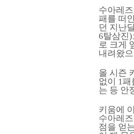
수아레즈는
패를 떠안
던 지난달
6탈삼진)
로 크게 
내려왔으나
올 시즌 
없이 1패
는 등 안
키움에 이
수아레즈의
점을 얻는