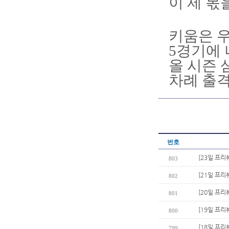
이 제 몫
키움은 우
5경기에 
올 시즌 
차례 출격
번호
[23일 프리
803
[21일 프리
802
[20일 프리
801
[19일 프리
800
[18일 프리
799