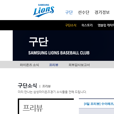
본문내용 바로가기
메인메뉴 바로가기
구단
선수단
경기정보
구단소식
히스토리
엠블럼 캐릭
구단
라이온즈 소식
프리뷰
외부감사보고서
구단소식
|
프리뷰
미리 만나는 삼성라이온즈경기 소식들을 전해 드립니다.
[4일 프리뷰] 수아레즈
프리뷰