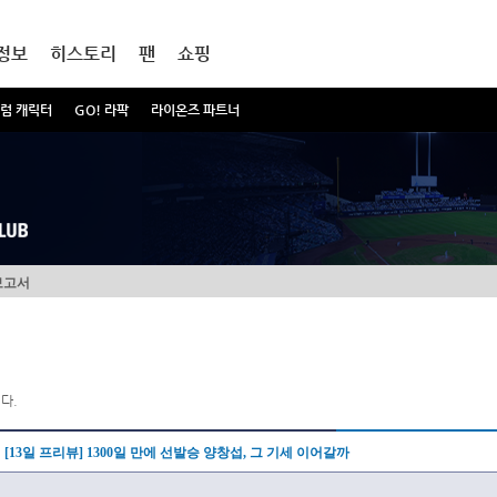
정보
히스토리
팬
쇼핑
럼 캐릭터
GO! 라팍
라이온즈 파트너
보고서
다.
[13일 프리뷰] 1300일 만에 선발승 양창섭, 그 기세 이어갈까