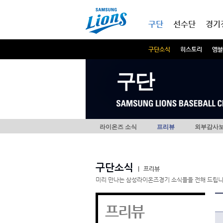
본문내용 바로가기
메인메뉴 바로가기
구단
선수단
경기
구단소식
히스토리
엠블
구단
라이온즈 소식
프리뷰
외부감사
구단소식
|
프리뷰
미리 만나는 삼성라이온즈경기 소식들을 전해 드립니
프리뷰