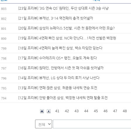
[23일 프리뷰] ‘3G 연속 QS’ 원태인, 두산 상대로 시즌 3승 사냥
803
[21일 프리뷰] 뷰캐넌, 3-14 역전패의 충격 씻어낼까
802
[20일 프리뷰] 삼성의 뉴페이스 5선발, 시즌 첫 등판에서 어떤 모습?
801
[19일 프리뷰] 4연패 빠진 삼성, NC와 만난다...1차전 선발은 백정현
800
[18일 프리뷰] 4연패의 늪에 빠진 삼성, 백쇼 타임만 믿는다
799
[17일 프리뷰] 수아레즈의 QS+ 행진, 오늘도 계속 된다
798
[16일 프리뷰] 원태인, 안방에서 시즌 첫 패 아쉬움 씻어낼까
797
[14일 프리뷰] 뷰캐넌, LG 상대 두 마리 토끼 사냥 나선다
796
[13일 프리뷰] 연패 끊은 삼성, 허윤동 내세워 연승 도전
795
[12일 프리뷰] 안방 돌아온 삼성, 백정현 내세워 연패 탈출 도전
794
41
42
43
44
45
46
47
48