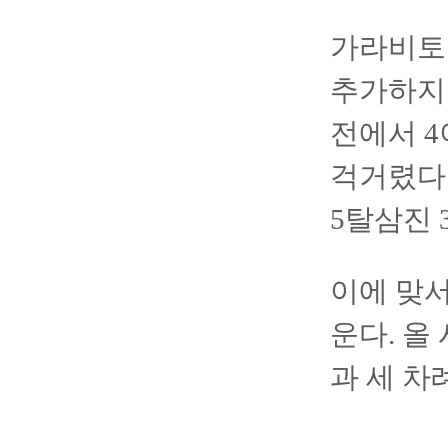
가라비토는
추가하지 
전에서 4
걱거렸다.
5탈삼진 
이에 맞서
운다. 올 
과 세 차