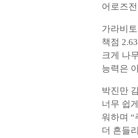
어로즈전
가라비토는
책점 2.
크게 나무
능력은 아
박진만 감
너무 쉽게
워하며 
더 흔들리