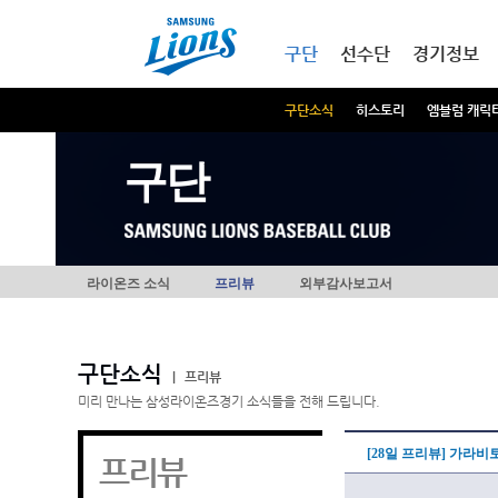
본문내용 바로가기
메인메뉴 바로가기
구단
선수단
경기정보
구단소식
히스토리
엠블럼 캐릭
구단
라이온즈 소식
프리뷰
외부감사보고서
구단소식
|
프리뷰
미리 만나는 삼성라이온즈경기 소식들을 전해 드립니다.
[28일 프리뷰] 가라비
프리뷰