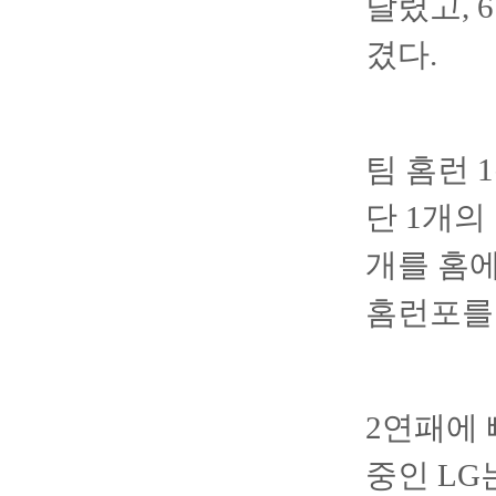
달렸고, 
겼다.
팀 홈런 
단 1개의
개를 홈
홈런포를
2연패에 빠
중인 LG는