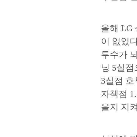
올해 LG
이 없었다
투수가 되
닝 5실점
3실점 호
자책점 1
을지 지