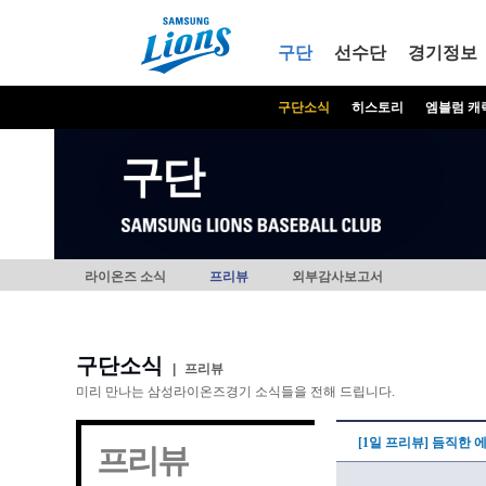
본문내용 바로가기
메인메뉴 바로가기
구단
선수단
경기정보
구단소식
히스토리
엠블럼 캐
구단
라이온즈 소식
프리뷰
외부감사보고서
구단소식
|
프리뷰
미리 만나는 삼성라이온즈경기 소식들을 전해 드립니다.
[1일 프리뷰] 듬직한 
프리뷰