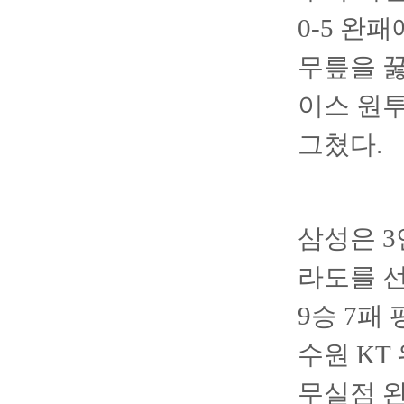
0-5 완
무릎을 꿇
이스 원투
그쳤다.
삼성은 3
라도를 선
9승 7패
수원 KT
무실점 