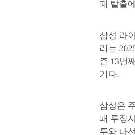
패 탈출
삼성 라
리는 20
즌 13번
기다.
삼성은 주
패 루징시
투와 타선