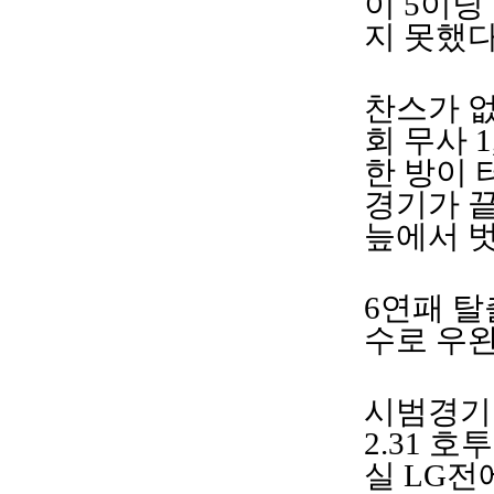
이 5이닝
지 못했다
찬스가 없
회 무사 
한 방이 
경기가 끝
늪에서 
6연패 탈
수로 우완
시범경기 
2.31 
실 LG전