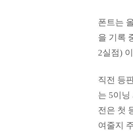
폰트는 올
을 기록 
2실점) 
직전
등
는
5
이닝
전은
첫
여줄지