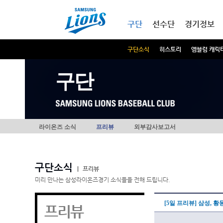
본문내용 바로가기
메인메뉴 바로가기
구단
선수단
경기정보
구단소식
히스토리
엠블럼 캐릭
구단
라이온즈 소식
프리뷰
외부감사보고서
구단소식
|
프리뷰
미리 만나는 삼성라이온즈경기 소식들을 전해 드립니다.
[5일 프리뷰] 삼성, 
프리뷰