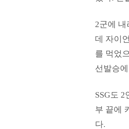
2군에 내
데 자이언
를 먹었으
선발승에
SSG도 2
부 끝에 
다.