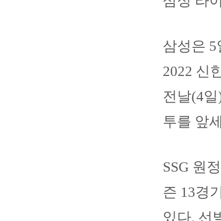
삼성 라이
삼성은 5
2022 
전날(4일
투를 앞세
SSG 원
즌 13경
있다. 선