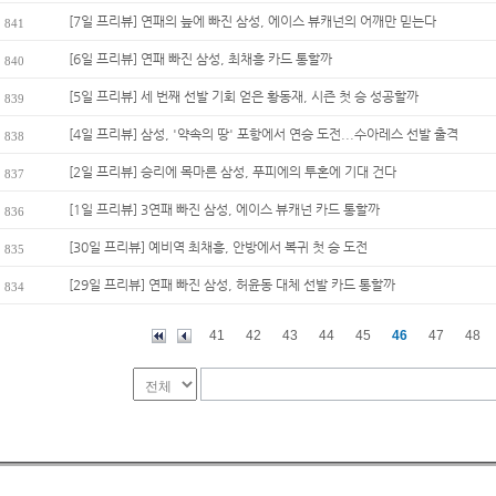
[7일 프리뷰] 연패의 늪에 빠진 삼성, 에이스 뷰캐넌의 어깨만 믿는다
841
[6일 프리뷰] 연패 빠진 삼성, 최채흥 카드 통할까
840
[5일 프리뷰] 세 번째 선발 기회 얻은 황동재, 시즌 첫 승 성공할까
839
[4일 프리뷰] 삼성, '약속의 땅' 포항에서 연승 도전...수아레스 선발 출격
838
[2일 프리뷰] 승리에 목마른 삼성, 푸피에의 투혼에 기대 건다
837
[1일 프리뷰] 3연패 빠진 삼성, 에이스 뷰캐넌 카드 통할까
836
[30일 프리뷰] 예비역 최채흥, 안방에서 복귀 첫 승 도전
835
[29일 프리뷰] 연패 빠진 삼성, 허윤동 대체 선발 카드 통할까
834
41
42
43
44
45
46
47
48