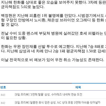
지난해 한화를 상대로 좋은 모습을 보여주지 못했다. 3차례 등판
균자책점도 5.02로 높았다.
백정현은 지난해 피홈런 1위 불명예를 안았다. 시범경기에서도 세
형 구장인 안방에서 노시환, 채은성 브라이언 오그레디 등 한화
할 것 같다.
전날 수비 도중 펜스에 부딪쳐 병원에 실려갔던 호세 피렐라는 
이 필요한 상황.
한화는 우완 장민재를 선발 투수로 예고했다. 지난해 7승 8패로
다. 지난해 삼성과 네 차례 만나 2승 1패 평균자책점 1.50로 강
이날 전국적으로 비 예보가 있어 우천 취소 가능성도 존재한다.
번호
제목
[9일 프리뷰] ‘3연패 탈출’ 삼성, 수아레즈 내세워 연승 도전
843
[8일 프리뷰] 달콤한 휴식 얻은 삼성, NC 상대 포항 3연패 아쉬움 씻어낼까
842