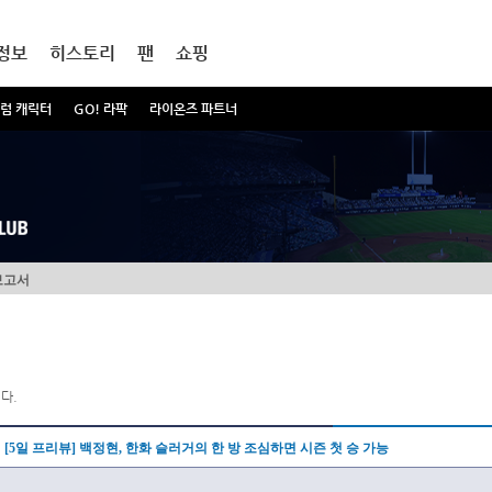
정보
히스토리
팬
쇼핑
럼 캐릭터
GO! 라팍
라이온즈 파트너
보고서
다.
[5일 프리뷰] 백정현, 한화 슬러거의 한 방 조심하면 시즌 첫 승 가능