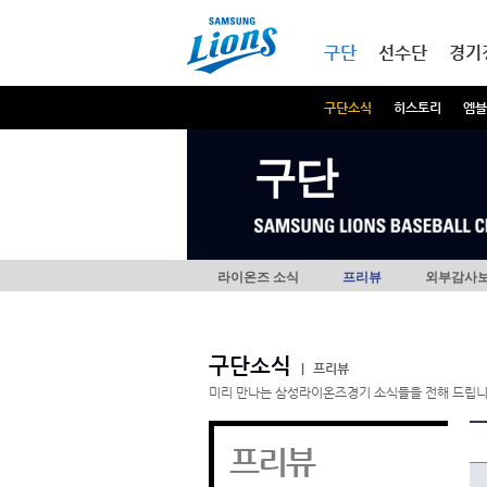
본문내용 바로가기
메인메뉴 바로가기
구단
선수단
경기
구단소식
히스토리
엠블
구단
라이온즈 소식
프리뷰
외부감사
구단소식
|
프리뷰
미리 만나는 삼성라이온즈경기 소식들을 전해 드립니
프리뷰