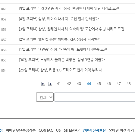
[5일 프리뷰] 'LG 8연승 저지' 삼성, 백정현 내세워 위닝 시리즈 도전
860
[4일 프리뷰] 삼성, 에이스 내세워 LG전 열세 만회할까
859
[3일 프리뷰] 삼성, 원태인 내세워 ‘약속의 땅’ 포항에서 위닝 시리즈 도전
858
[2일 프리뷰] ‘8월 첫 등판’ 최채흥, KIA 상승세 저지할까
857
[1일 프리뷰] '3연승' 삼성, '약속의 땅' 포항에서 4연승 도전
856
[30일 프리뷰] 부상에서 돌아온 백정현, 삼성 3연승 이끌까
855
[29일 프리뷰] 삼성, 키움-LG 트레이드 반사 이익 누리나
854
41
42
43
44
45
46
47
48
침
이메일무단수집거부
CONTACT US
SITEMAP
언론사진자료실
모바일 버전 가기