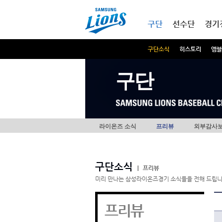
본문내용 바로가기
메인메뉴 바로가기
구단
선수단
경기
구단소식
히스토리
엠블
구단
라이온즈 소식
프리뷰
외부감사
구단소식
|
프리뷰
미리 만나는 삼성라이온즈경기 소식들을 전해 드립니
프리뷰