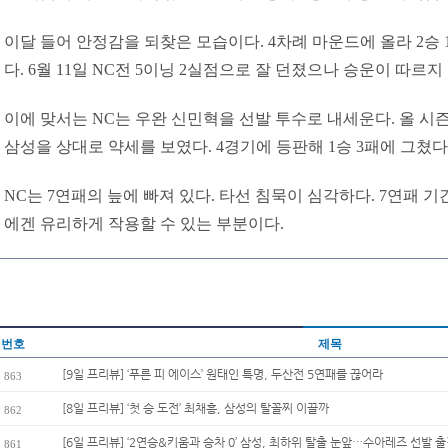
이달 들어 안정감을 되찾은 모습이다. 4차례 마운드에 올라 2승 1
다. 6월 11일 NC전 5이닝 2실점으로 잘 던졌으나 승운이 따르지
이에 맞서는 NC는 우완 신민혁을 선발 투수로 내세운다. 올 시즌 성
삼성을 상대로 약세를 보였다. 4경기에 등판해 1승 3패에 그쳤다. 
NC는 7연패의 늪에 빠져 있다. 타선 침묵이 심각하다. 7연패 기
에겐 유리하게 작용할 수 있는 부분이다.
번호
제목
[9일 프리뷰] ‘푸른 피 에이스’ 원태인 특명, 두산전 5연패를 끊어라
863
[8일 프리뷰] ‘첫 승 도전’ 최채흥, 삼성의 탈꼴찌 이끌까
862
[6일 프리뷰] ‘2연승&키움과 승차 0’ 삼성, 최하위 탈출 눈앞…수아레즈 선발 출
861