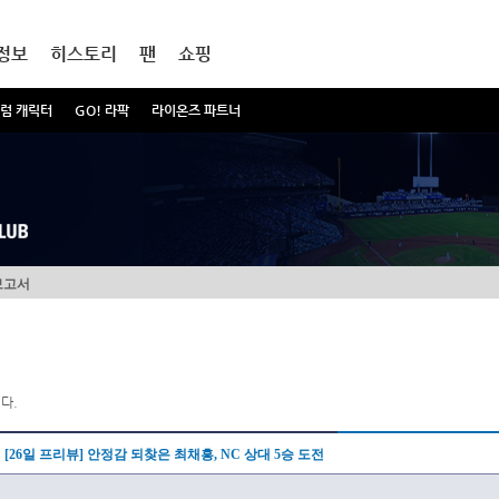
정보
히스토리
팬
쇼핑
럼 캐릭터
GO! 라팍
라이온즈 파트너
보고서
다.
[26일 프리뷰] 안정감 되찾은 최채흥, NC 상대 5승 도전