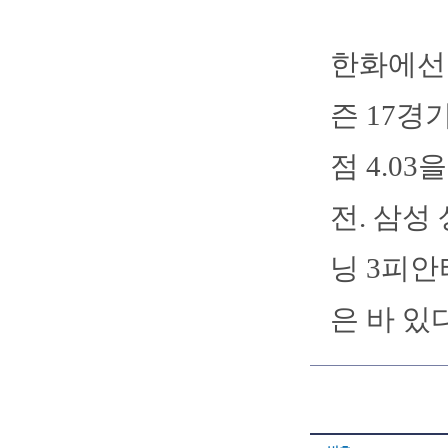
한화에선 
즌 17경
점 4.03
전. 삼성
닝 3피안
은 바 있다