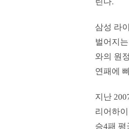
린다.
삼성 라
벌어지는 
와의 원정
연패에 빠
지난 20
리어하이 
승4패 평