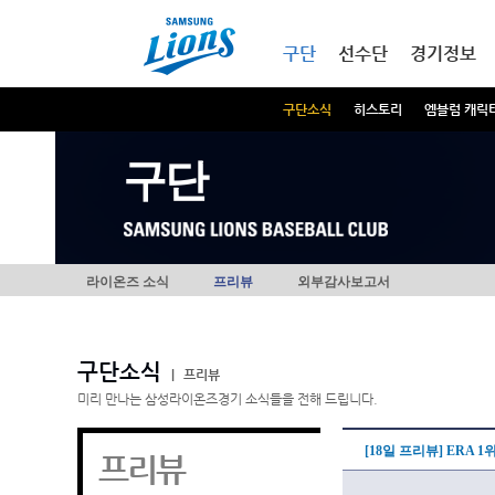
본문내용 바로가기
메인메뉴 바로가기
구단
선수단
경기정보
구단소식
히스토리
엠블럼 캐릭
구단
라이온즈 소식
프리뷰
외부감사보고서
구단소식
|
프리뷰
미리 만나는 삼성라이온즈경기 소식들을 전해 드립니다.
[18일 프리뷰] ERA 1
프리뷰