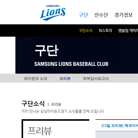
본문내용 바로가기
메인메뉴 바로가기
구단
선수단
경기정보
구단소식
히스토리
엠블럼 캐릭
구단
라이온즈 소식
프리뷰
외부감사보고서
구단소식
|
프리뷰
미리 만나는 삼성라이온즈경기 소식들을 전해 드립니다.
[15일 프리뷰] 맥과
프리뷰