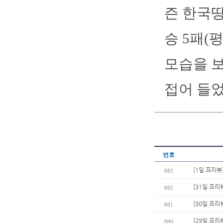
즌 한국땅
승 5패(
모습을 
접어 들었
번호
[1일 프리뷰
883
[31일 프리
882
[30일 프리
881
[29일 프리
880