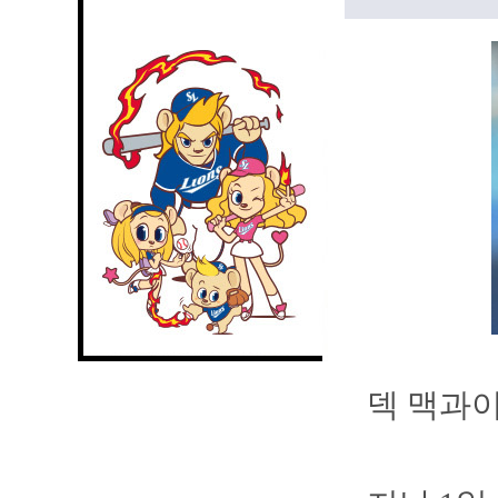
덱 맥과이