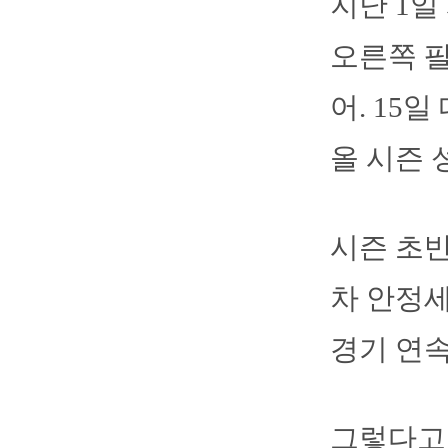
지난 1
오른쪽 
어. 15
올 시즌 성
시즌 초
차 안정세
경기 연속
그렇다고 