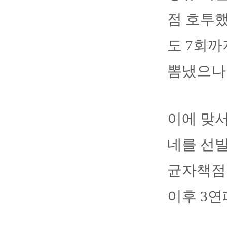
점 호투했
도 7회까
뽐냈으나
이에 맞
네를 선발
균자책점 
이후 3연