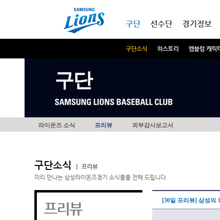
본문내용 바로가기
메인메뉴 바로가기
구단
선수단
경기정보
구단소식
히스토리
엠블럼 캐릭
구단
라이온즈 소식
프리뷰
외부감사보고서
구단소식
|
프리뷰
미리 만나는 삼성라이온즈경기 소식들을 전해 드립니다.
[30일 프리뷰] 삼성의
프리뷰