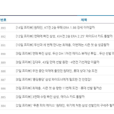
번호
제목
[14일 프리뷰] 원태인, KT전 2승 무패 ERA 1.86 강세 이어갈까
893
[12일 프리뷰] 연패에 빠진 삼성, KIA전 2승 ERA 2.25' 와이드너 카드 통할까
892
[10일 프리뷰] 두산과 세 번째 만나는 최채흥, 이번에는 시즌 첫 승 성공할까
891
[9일 프리뷰] 연패 빠진 삼성, 두산 DH 1차전 에이스 뷰캐넌 투입...두산 선발 좌
890
[8일 프리뷰] 김대우, 43일 만에 선발 등판…4연전 기선제압 이끌까
889
[7일 프리뷰] 우천 중단 악재에 울었던 원태인, 롯데 상대 7승 도전
888
[6일 프리뷰] ‘퐁당퐁당’ 삼성 와이드너에게 필요한 건 안정감!
887
[5일 프리뷰] 최채흥, 시즌 첫 승 향한 11번째 도전…롯데 선발 윌커슨
886
[3일 프리뷰] 3연패 수렁 빠진 삼성, 에이스 카드 통할까
885
[2일 프리뷰] '푸른 피의 에이스' 원태인, 위기에 처한 삼성 선발진의 구세주 될
884