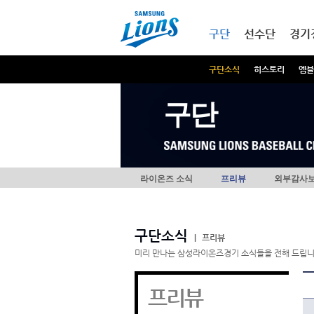
본문내용 바로가기
메인메뉴 바로가기
구단
선수단
경기
구단소식
히스토리
엠블
구단
라이온즈 소식
프리뷰
외부감사
구단소식
|
프리뷰
미리 만나는 삼성라이온즈경기 소식들을 전해 드립니
프리뷰