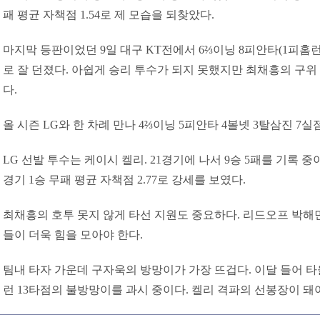
패 평균 자책점 1.54로 제 모습을 되찾았다.
마지막 등판이었던 9일 대구 KT전에서 6⅔이닝 8피안타(1피홈런)
로 잘 던졌다. 아쉽게 승리 투수가 되지 못했지만 최채흥의 구위
다.
올 시즌 LG와 한 차례 만나 4⅔이닝 5피안타 4볼넷 3탈삼진 7
LG 선발 투수는 케이시 켈리. 21경기에 나서 9승 5패를 기록 중이다
경기 1승 무패 평균 자책점 2.77로 강세를 보였다.
최채흥의 호투 못지 않게 타선 지원도 중요하다. 리드오프 박해
들이 더욱 힘을 모아야 한다.
팀내 타자 가운데 구자욱의 방망이가 가장 뜨겁다. 이달 들어 타율 
런 13타점의 불방망이를 과시 중이다. 켈리 격파의 선봉장이 돼야