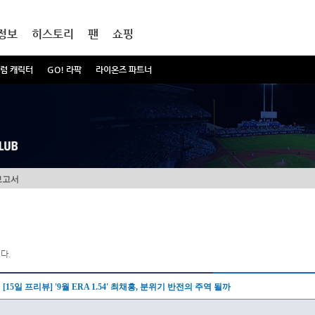
정보
히스토리
팬
쇼핑
럼 캐릭터
GO! 라팍
라이온즈 파트너
보고서
다.
[15일 프리뷰] '9월 ERA 1.54' 최채흥, 분위기 반전의 주역 될까