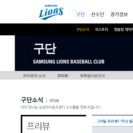
본문내용 바로가기
메인메뉴 바로가기
구단
선수단
경기정보
구단소식
히스토리
엠블럼 캐릭
구단
라이온즈 소식
프리뷰
외부감사보고서
구단소식
|
프리뷰
미리 만나는 삼성라이온즈경기 소식들을 전해 드립니다.
[24일 프리뷰] ‘두산 
프리뷰