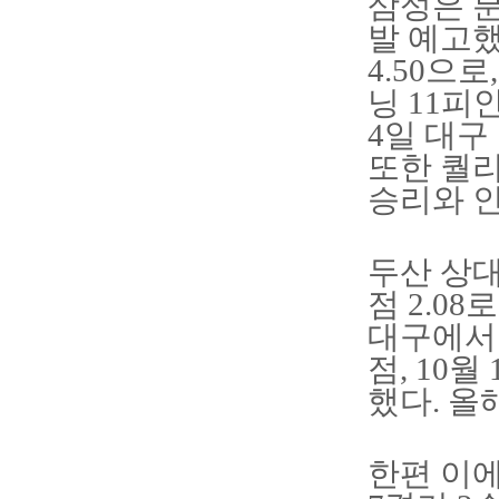
삼성은 
발 예고했
4.50으
닝 11피
4일 대구
또한 퀄리
승리와 인
두산 상대
점 2.0
대구에서 
점, 10
했다. 올
한편 이에