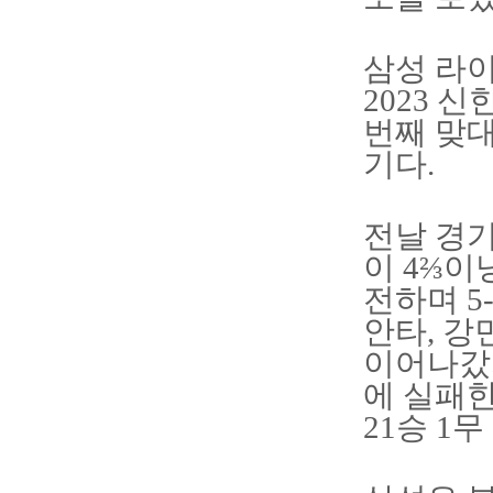
삼성 라
2023 
번째 맞대
기다.
전날 경기
이 4⅔이
전하며 5
안타, 강
이어나갔
에 실패한
21승 1무