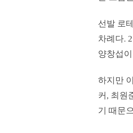
선발 로테
차례다. 
양창섭이 
하지만 이
커, 최원
기 때문으