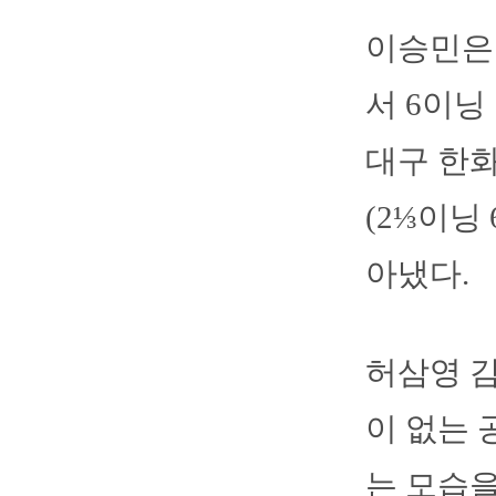
이승민은 
서 6이닝
대구 한화
(2⅓이닝
아냈다.
허삼영 
이 없는 
는 모습을