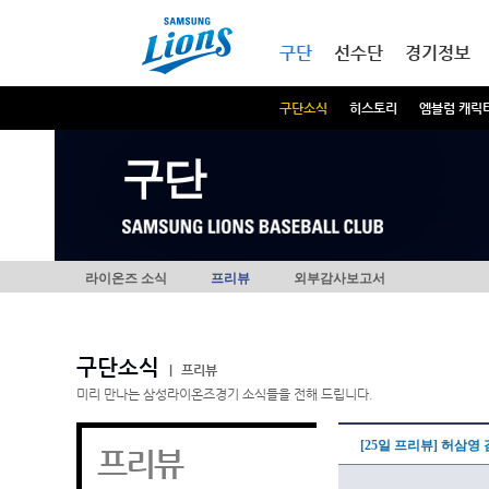
본문내용 바로가기
메인메뉴 바로가기
구단
선수단
경기정보
구단소식
히스토리
엠블럼 캐릭
구단
라이온즈 소식
프리뷰
외부감사보고서
구단소식
|
프리뷰
미리 만나는 삼성라이온즈경기 소식들을 전해 드립니다.
[25일 프리뷰] 허삼
프리뷰