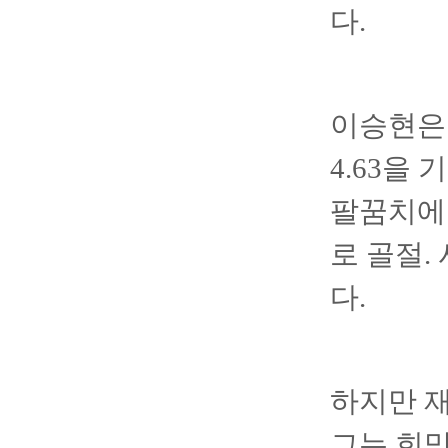
다.
이승현은 
4.63을
팔꿈치에 
로 골절.
다.
하지만 
그는 희망