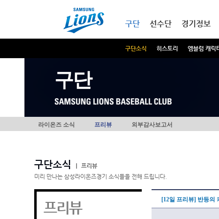
본문내용 바로가기
메인메뉴 바로가기
구단
선수단
경기정보
구단소식
히스토리
엠블럼 캐릭
구단
라이온즈 소식
프리뷰
외부감사보고서
구단소식
|
프리뷰
미리 만나는 삼성라이온즈경기 소식들을 전해 드립니다.
[12일 프리뷰] 반등의
프리뷰