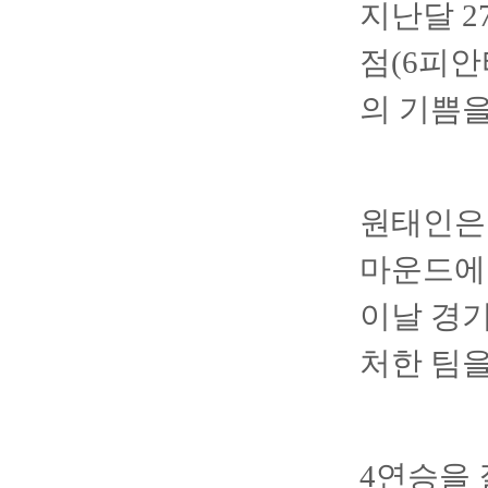
지난달 2
점(6피안
의 기쁨을
원태인은 
마운드에 
이날 경
처한 팀을
4연승을 