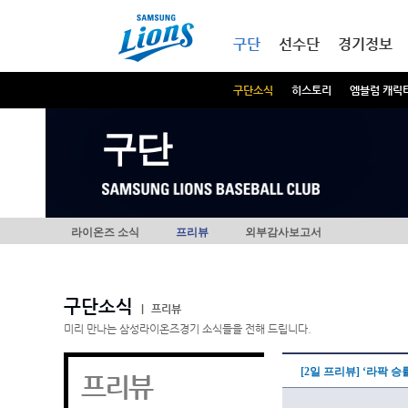
본문내용 바로가기
메인메뉴 바로가기
구단
선수단
경기정보
구단소식
히스토리
엠블럼 캐릭
구단
라이온즈 소식
프리뷰
외부감사보고서
구단소식
|
프리뷰
미리 만나는 삼성라이온즈경기 소식들을 전해 드립니다.
[2일 프리뷰] ‘라팍 승
프리뷰