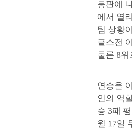
등판에 
에서 열리
팀 상황이
글스전 이
물론 8위
연승을 이
인의 역할
승 3패 
월 17일