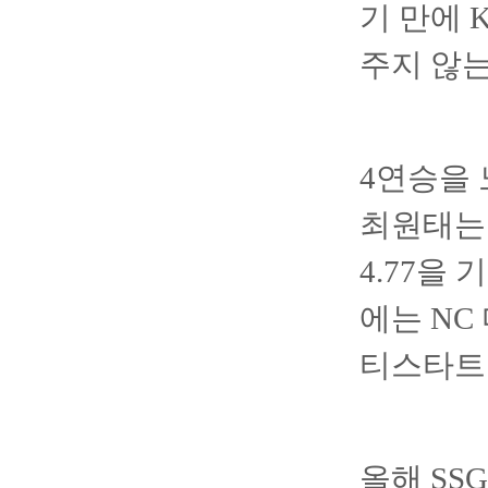
기 만에 
주지 않는
4연승을 
최원태는 
4.77을
에는 NC
티스타트
올해 SS