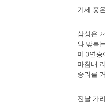
기세 좋은
삼성은 
와 맞붙는
며 3연승
마침내 리
승리를 거
전날 가라