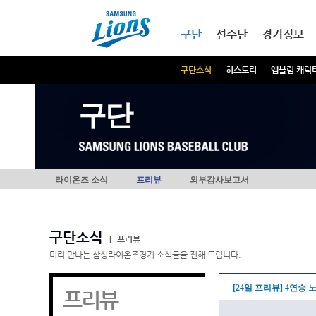
본문내용 바로가기
메인메뉴 바로가기
구단
선수단
경기정보
구단소식
히스토리
엠블럼 캐릭
구단
라이온즈 소식
프리뷰
외부감사보고서
구단소식
|
프리뷰
미리 만나는 삼성라이온즈경기 소식들을 전해 드립니다.
[24일 프리뷰] 4연승 
프리뷰